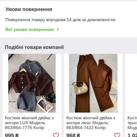
Умови повернення
Повернення товару впродовж 14 днів за домовленістю
Всі умови повернення
Подібні товари компанії
Костюм жіночий двійка з
Костюм жіночий двійка з
Кост
ангори LUX Модель:
ангори люкс Модель:
трьо
863/864-7776 Колір:
863/864-7422 Колір:
Моде
Шоколад, чорний, беж,
Кірпіч, беж, шоколад,
Колір
995
968
1 0
₴
₴