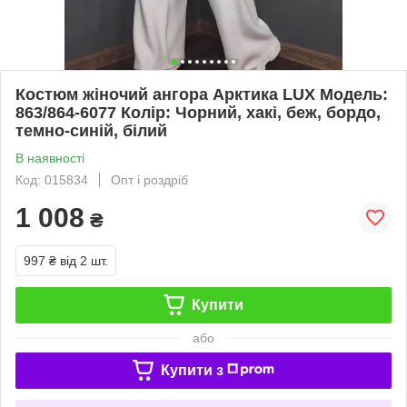
Костюм жіночий ангора Арктика LUX Модель:
863/864-6077 Колір: Чорний, хакі, беж, бордо,
темно-синій, білий
В наявності
Код: 015834
Опт і роздріб
1 008
₴
997 ₴
від 2 шт.
Купити
або
Купити з