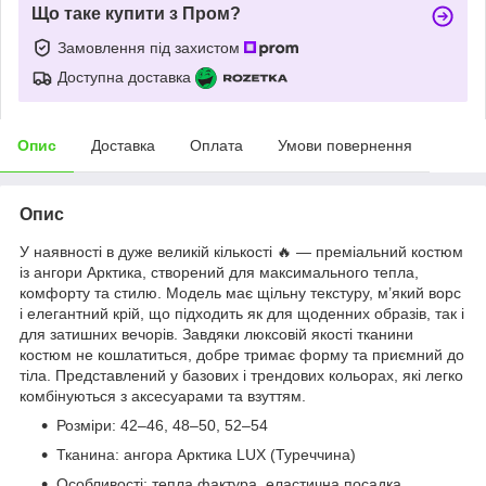
Що таке купити з Пром?
Замовлення під захистом
Доступна доставка
Опис
Доставка
Оплата
Умови повернення
Опис
У наявності в дуже великій кількості 🔥 — преміальний костюм
із ангори Арктика, створений для максимального тепла,
комфорту та стилю. Модель має щільну текстуру, м’який ворс
і елегантний крій, що підходить як для щоденних образів, так і
для затишних вечорів. Завдяки люксовій якості тканини
костюм не кошлатиться, добре тримає форму та приємний до
тіла. Представлений у базових і трендових кольорах, які легко
комбінуються з аксесуарами та взуттям.
Розміри: 42–46, 48–50, 52–54
Тканина: ангора Арктика LUX (Туреччина)
Особливості: тепла фактура, еластична посадка,