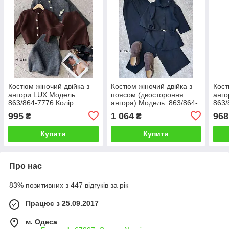
Костюм жіночий двійка з
Костюм жіночий двійка з
Кост
ангори LUX Модель:
поясом (двостороння
анго
863/864-7776 Колір:
ангора) Модель: 863/864-
863/
Шоколад, чорний, беж,
7454
Кірп
995
1 064
968
₴
₴
білий, графіт
чор
Купити
Купити
Про нас
83% позитивних з 447 відгуків за рік
Працює з 25.09.2017
м. Одеса