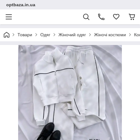
optbaza.in.ua
Товари
Одяг
Жіночий одяг
Жіночі костюми
Ко