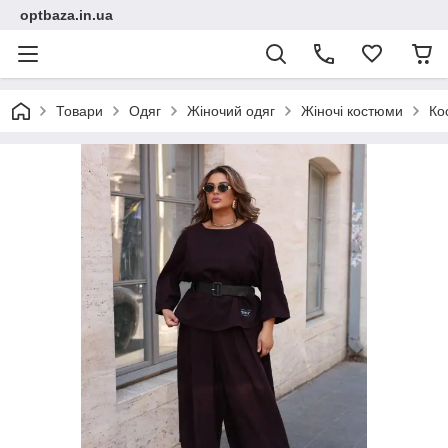
optbaza.in.ua
Товари
Одяг
Жіночий одяг
Жіночі костюми
Ко