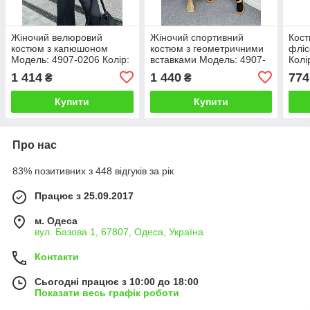
Жіночий велюровий
Жіночий спортивний
Кост
костюм з капюшоном
костюм з геометричними
фліс
Модель: 4907-0206 Колір:
вставками Модель: 4907-
Колі
чорний, фісташка, мокко,
0202 Колір: бордо,
барб
1 414
1 440
774
₴
₴
електрик
шоколад, графіт, чорний
блак
тем
Купити
Купити
Про нас
83% позитивних з 448 відгуків за рік
Працює з 25.09.2017
м. Одеса
вул. Базова 1, 67807, Одеса, Україна
Контакти
Сьогодні працює з 10:00 до 18:00
Показати весь графік роботи