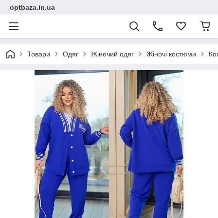
optbaza.in.ua
Товари
Одяг
Жіночий одяг
Жіночі костюми
Ко