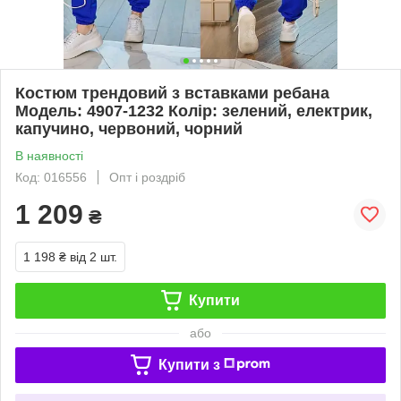
Костюм трендовий з вставками ребана
Модель: 4907-1232 Колір: зелений, електрик,
капучино, червоний, чорний
В наявності
Код: 016556
Опт і роздріб
1 209
₴
1 198 ₴
від 2 шт.
Купити
або
Купити з