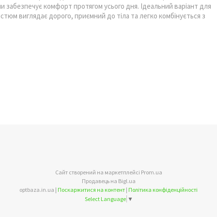
ини забезпечує комфорт протягом усього дня. Ідеальний варіант для
стюм виглядає дорого, приємний до тіла та легко комбінується з
Сайт створений на маркетплейсі
Prom.ua
Продавець на Bigl.ua
optbaza.in.ua |
Поскаржитися на контент
|
Політика конфіденційності
Select Language
▼