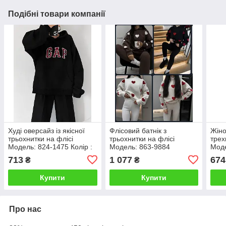
Подібні товари компанії
Худі оверсайз із якісної
Флісовий батнік з
Жіно
трьохнитки на флісі
трьохнитки на флісі
трех
Модель: 824-1475 Колір :
Модель: 863-9884
Моде
графіт, джинс, меланж,
Кольори: чорний,
чорн
713
1 077
674
₴
₴
чорний
шоколад, білий, беж
Купити
Купити
Про нас