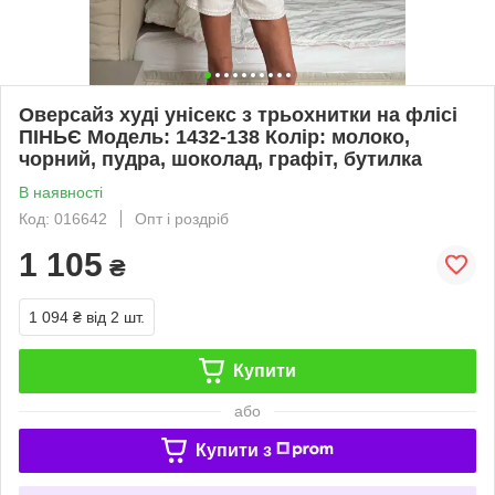
Оверсайз худі унісекс з трьохнитки на флісі
ПІНЬЄ Модель: 1432-138 Колір: молоко,
чорний, пудра, шоколад, графіт, бутилка
В наявності
Код: 016642
Опт і роздріб
1 105
₴
1 094 ₴
від 2 шт.
Купити
або
Купити з