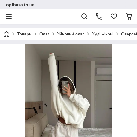
optbaza.in.ua
Товари
Одяг
Жіночий одяг
Худі жіночі
Оверсай