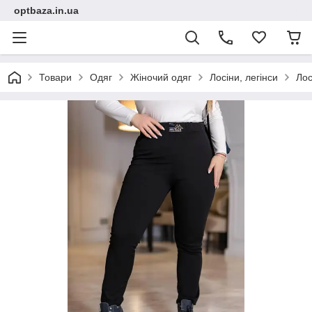
optbaza.in.ua
Товари
Одяг
Жіночий одяг
Лосіни, легінси
Лос