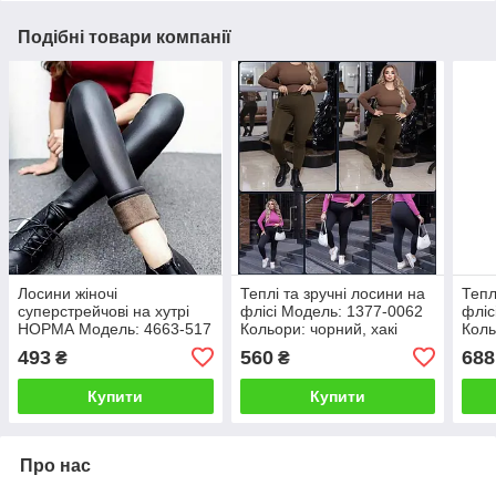
Подібні товари компанії
Лосини жіночі
Теплі та зручні лосини на
Тепл
суперстрейчові на хутрі
флісі Модель: 1377-0062
фліс
НОРМА Модель: 4663-517
Кольори: чорний, хакі
Коль
Колір: чорний (матова
493
560
688
₴
₴
екошкіра)
Купити
Купити
Про нас