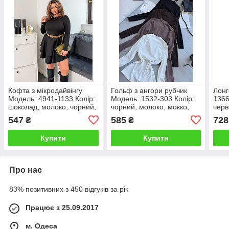
Кофта з мікродайвінгу
Гольф з ангори рубчик
Лонг
Модель: 4941-1133 Колір:
Модель: 1532-303 Колір:
1366
шоколад, молоко, чорний,
чорний, молоко, мокко,
черв
білий, мокко, сірий
шоколад
рож
547
585
728
₴
₴
Купити
Купити
Про нас
83% позитивних з 450 відгуків за рік
Працює з 25.09.2017
м. Одеса