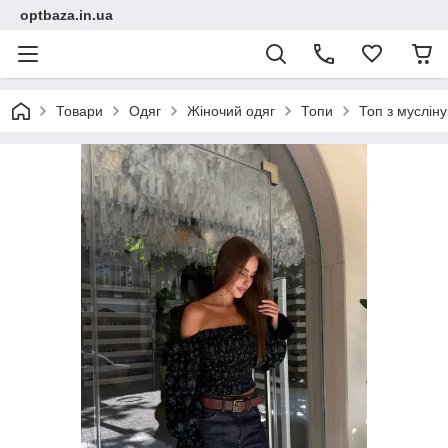
optbaza.in.ua
Товари
Одяг
Жіночий одяг
Топи
Топ з мусліну