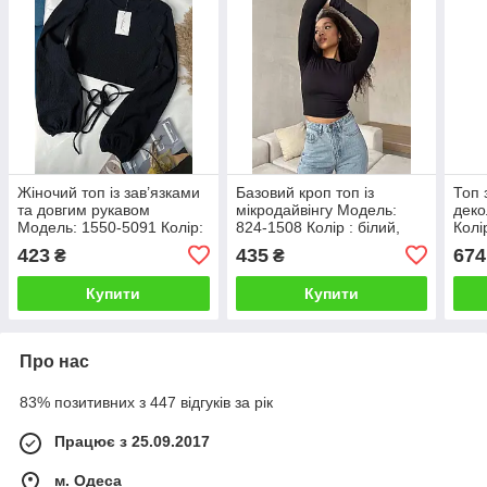
Жіночий топ із зав’язками
Базовий кроп топ із
Топ 
та довгим рукавом
мікродайвінгу Модель:
деко
Модель: 1550-5091 Колір:
824-1508 Колір : білий,
Колі
чорний, блакитний,
графіт, чорний, шоколад
голу
423
435
674
₴
₴
зелений, моко, шоколад
Купити
Купити
Про нас
83% позитивних з 447 відгуків за рік
Працює з 25.09.2017
м. Одеса