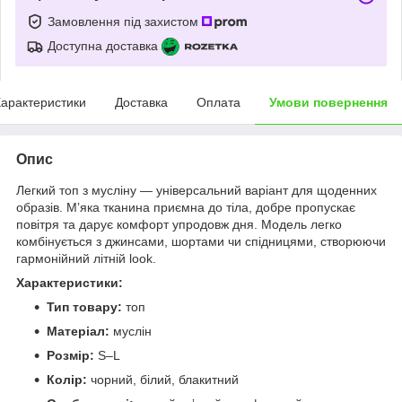
Замовлення під захистом
Доступна доставка
арактеристики
Доставка
Оплата
Умови повернення
Опис
Легкий топ з мусліну — універсальний варіант для щоденних
образів. Мʼяка тканина приємна до тіла, добре пропускає
повітря та дарує комфорт упродовж дня. Модель легко
комбінується з джинсами, шортами чи спідницями, створюючи
гармонійний літній look.
Характеристики:
Тип товару:
топ
Матеріал:
муслін
Розмір:
S–L
Колір:
чорний, білий, блакитний