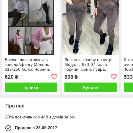
Брючні лосіни жіночі з
Лосіни з велюру на хутрі
Штан
крепдайфингу Модель:
Модель: 873-07 Колір:
over
817-250 Колір: Чорний,
чорний, сірий, пудра,
4663
молоко
мокко, темно-синій,
граф
620
608
533
₴
₴
бузковий
Купити
Купити
Про нас
83% позитивних з 448 відгуків за рік
Працює з 25.09.2017