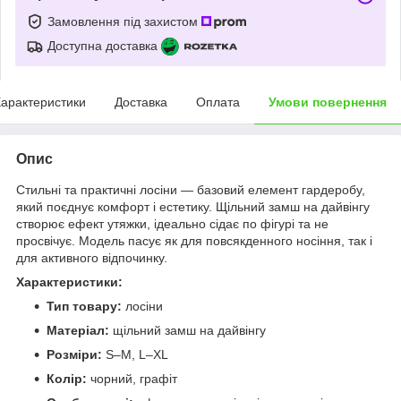
Замовлення під захистом
Доступна доставка
арактеристики
Доставка
Оплата
Умови повернення
Опис
Стильні та практичні лосіни — базовий елемент гардеробу,
який поєднує комфорт і естетику. Щільний замш на дайвінгу
створює ефект утяжки, ідеально сідає по фігурі та не
просвічує. Модель пасує як для повсякденного носіння, так і
для активного відпочинку.
Характеристики:
Тип товару:
лосіни
Матеріал:
щільний замш на дайвінгу
Розміри:
S–M, L–XL
Колір:
чорний, графіт