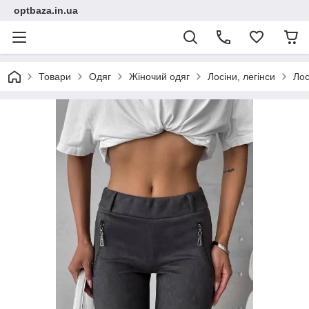
optbaza.in.ua
Товари
Одяг
Жіночий одяг
Лосіни, легінси
Лос