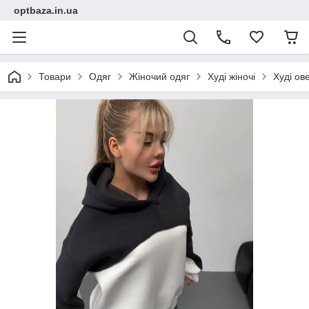
optbaza.in.ua
Товари
Одяг
Жіночий одяг
Худі жіночі
Худі ов