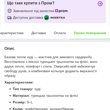
Що таке купити з Пром?
Замовлення під захистом
Доступна доставка
арактеристики
Доставка
Оплата
Умови повернення
Опис
Базове тепле худі — мастхев для зимового гардеробу.
Виготовлене з якісної турецької трьохнитки на флісі, воно
дарує тепло, комфорт і стиль. Оверсайз крій забезпечує
свободу рухів, а комбіновані кольори додають виразності
образу.
Характеристики:
Тип товару:
худі
Матеріал:
турецька трьохнитка на флісі
Розмір:
S–L
Колір:
графіт/молоко, молоко/бірюза