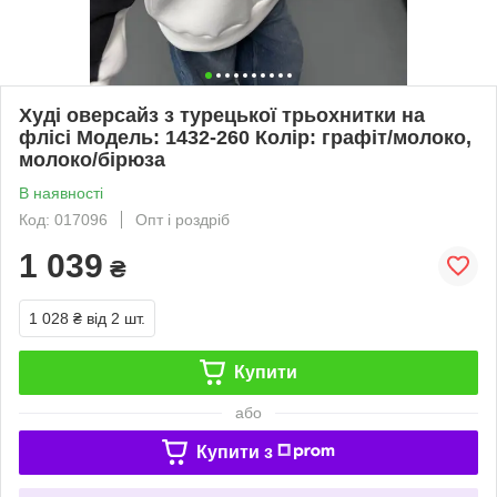
Худі оверсайз з турецької трьохнитки на
флісі Модель: 1432-260 Колір: графіт/молоко,
молоко/бірюза
В наявності
Код: 017096
Опт і роздріб
1 039
₴
1 028 ₴
від 2 шт.
Купити
або
Купити з