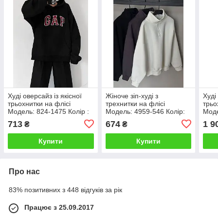
Худі оверсайз із якісної
Жіноче зіп-худі з
Худі
трьохнитки на флісі
трехнитки на флісі
трьо
Модель: 824-1475 Колір :
Модель: 4959-546 Колір:
Моде
графіт, джинс, меланж,
чорний, графіт, молоко
моло
713
674
1 9
₴
₴
чорний
Купити
Купити
Про нас
83% позитивних з 448 відгуків за рік
Працює з 25.09.2017