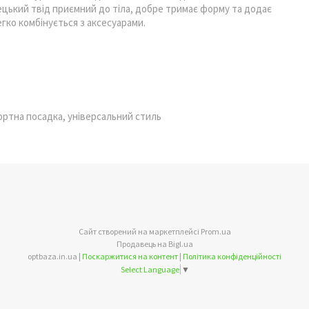
ецький твід приємний до тіла, добре тримає форму та додає
гко комбінується з аксесуарами.
ртна посадка, універсальний стиль
Сайт створений на маркетплейсі
Prom.ua
Продавець на Bigl.ua
optbaza.in.ua |
Поскаржитися на контент
|
Політика конфіденційності
Select Language
▼