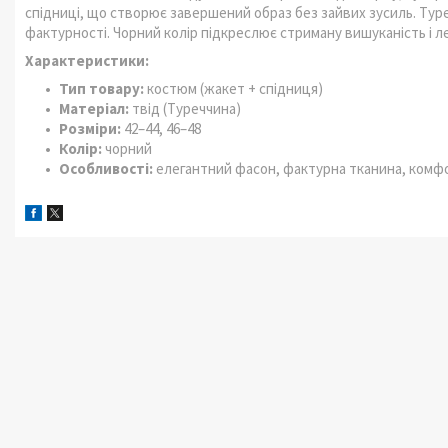
спідниці, що створює завершений образ без зайвих зусиль. Тур
фактурності. Чорний колір підкреслює стриману вишуканість і ле
Характеристики:
Тип товару:
костюм (жакет + спідниця)
Матеріал:
твід (Туреччина)
Розміри:
42–44, 46–48
Колір:
чорний
Особливості:
елегантний фасон, фактурна тканина, комфо