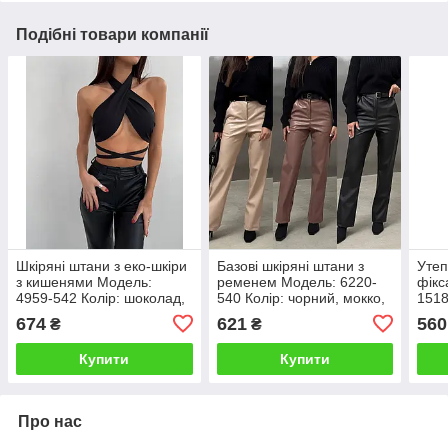
Подібні товари компанії
Шкіряні штани з еко-шкіри
Базові шкіряні штани з
Утеп
з кишенями Модель:
ременем Модель: 6220-
фікс
4959-542 Колір: шоколад,
540 Колір: чорний, мокко,
1518
чорний
світлий беж
біли
674
621
560
₴
₴
Купити
Купити
Про нас