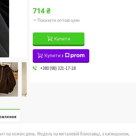
714 ₴
Показати оптові ціни
Купити
Купити з
+380 (98) 321-17-18
овлення
іант на кожен день. Модель на металевій блискавці, з капюшоном,