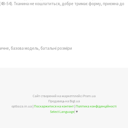
 (48–54). Тканина не кошлатиться, добре тримає форму, приємна до
чне, базова модель, батальні розміри
Сайт створений на маркетплейсі
Prom.ua
Продавець на Bigl.ua
optbaza.in.ua |
Поскаржитися на контент
|
Політика конфіденційності
Select Language
▼