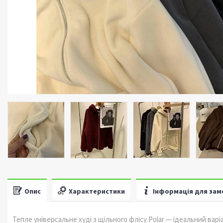
Опис
Характеристики
Інформація для зам
Тепле універсальне худі з щільного флісу Polar — ідеальний вар