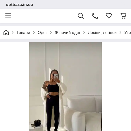
optbaza.in.ua
Товари
Одяг
Жіночий одяг
Лосіни, легінси
Уте