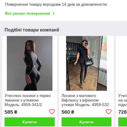
Повернення товару впродовж 14 днів за домовленістю
Всі умови повернення
Подібні товари компанії
Утеплені лосини з термо
Лосини з матового
Утеп
тканини з утяжкою
біфлексу з ефектом
на ш
Модель: 4959-341/2
утяжки Модель: 4959-532
підк
(теплі) Колір: чорний
Колір: чорний
136/
585
560
728
₴
₴
Купити
Купити