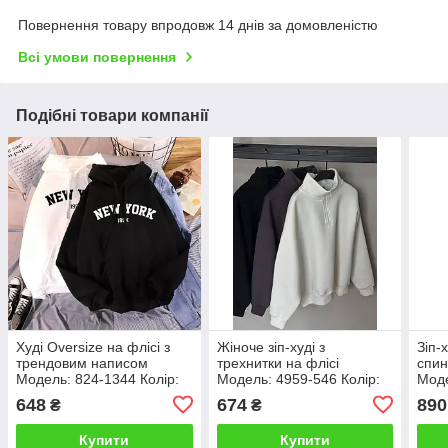
Повернення товару впродовж 14 днів за домовленістю
Всі умови повернення
Подібні товари компанії
Худі Oversize на флісі з
Жіноче зіп-худі з
Зіп-
трендовим написом
трехнитки на флісі
спин
Модель: 824-1344 Колір:
Модель: 4959-546 Колір:
Моде
білий, чорний, меланж,
чорний, графіт, молоко
чор
648
674
890
₴
₴
барбі
Купити
Купити