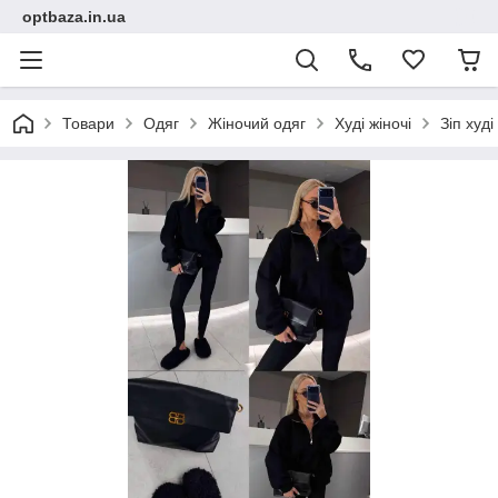
optbaza.in.ua
Товари
Одяг
Жіночий одяг
Худі жіночі
Зіп худ