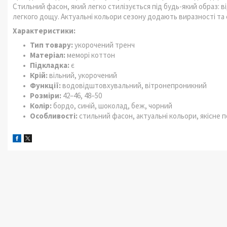
Стильний фасон, який легко стилізується під будь-який образ: ві
легкого дощу. Актуальні кольори сезону додають виразності та 
Характеристики:
Тип товару:
укорочений тренч
Матеріал:
меморі коттон
Підкладка:
є
Крій:
вільний, укорочений
Функції:
водовідштовхувальний, вітронепроникний
Розміри:
42–46, 48–50
Колір:
бордо, синій, шоколад, беж, чорний
Особливості:
стильний фасон, актуальні кольори, якісне п