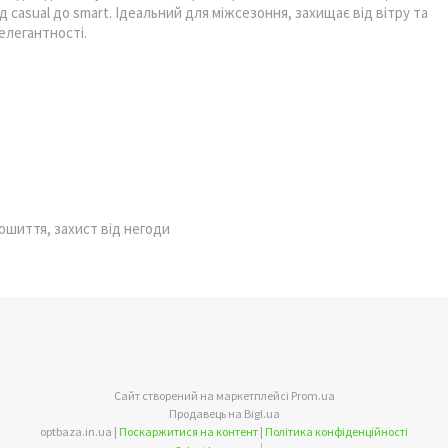
д casual до smart. Ідеальний для міжсезоння, захищає від вітру та
елегантності.
ошиття, захист від негоди
Сайт створений на маркетплейсі
Prom.ua
Продавець на Bigl.ua
optbaza.in.ua |
Поскаржитися на контент
|
Політика конфіденційності