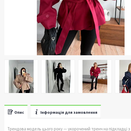
Опис
Інформація для замовлення
Трендова модель цього року — укорочений тренч на підкладці з