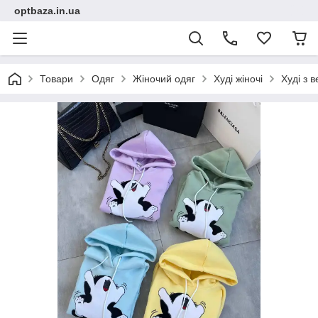
optbaza.in.ua
Товари
Одяг
Жіночий одяг
Худі жіночі
Худі з 