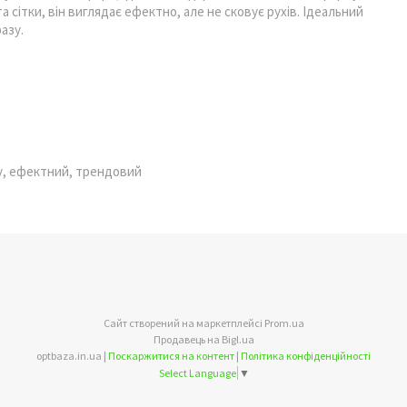
 сітки, він виглядає ефектно, але не сковує рухів. Ідеальний
азу.
у, ефектний, трендовий
Сайт створений на маркетплейсі
Prom.ua
Продавець на Bigl.ua
optbaza.in.ua |
Поскаржитися на контент
|
Політика конфіденційності
Select Language
▼