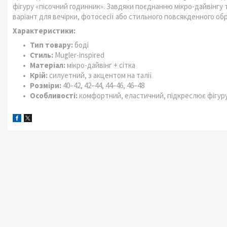
фігуру «пісочний годинник». Завдяки поєднанню мікро-дайвінгу та
варіант для вечірки, фотосесії або стильного повсякденного обр
Характеристики:
Тип товару:
боді
Стиль:
Mugler-inspired
Матеріал:
мікро-дайвінг + сітка
Крій:
силуетний, з акцентом на талії
Розміри:
40–42, 42–44, 44–46, 46–48
Особливості:
комфортний, еластичний, підкреслює фігур