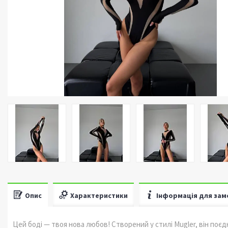
Опис
Характеристики
Інформація для зам
Цей боді — твоя нова любов! Створений у стилі Mugler, він поє