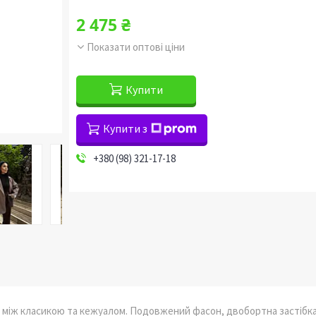
2 475 ₴
Показати оптові ціни
Купити
Купити з
+380 (98) 321-17-18
с між класикою та кежуалом. Подовжений фасон, двобортна застібк