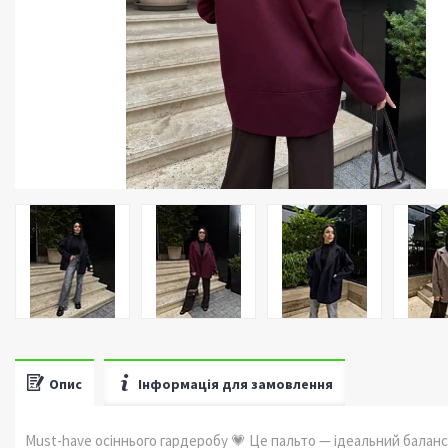
Опис
Інформація для замовлення
Must-have осіннього гардеробу 💗 Це пальто — ідеальний балан