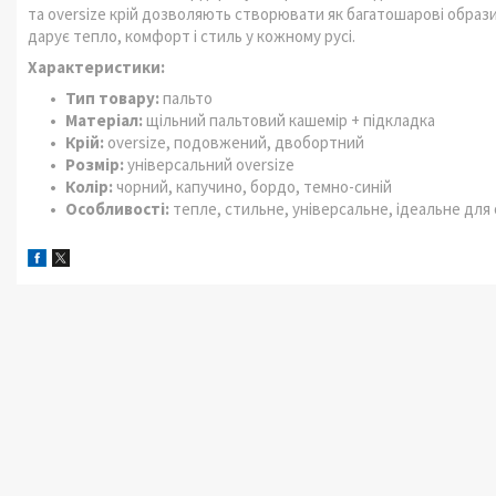
та oversize крій дозволяють створювати як багатошарові образи
дарує тепло, комфорт і стиль у кожному русі.
Характеристики:
Тип товару:
пальто
Матеріал:
щільний пальтовий кашемір + підкладка
Крій:
oversize, подовжений, двобортний
Розмір:
універсальний oversize
Колір:
чорний, капучино, бордо, темно-синій
Особливості:
тепле, стильне, універсальне, ідеальне для 