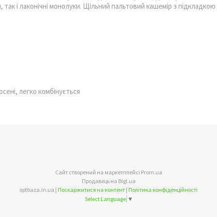
, так і лаконічні монолуки. Щільний пальтовий кашемір з підкладкою
осені, легко комбінується
Сайт створений на маркетплейсі
Prom.ua
Продавець на Bigl.ua
optbaza.in.ua |
Поскаржитися на контент
|
Політика конфіденційності
Select Language
▼