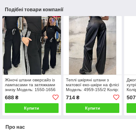
Подібні товари компанії
Жіночі штани оверсайз із
Теплі шкіряні штани з
Джог
лампасами та затяжками
матової еко-шкіри на флісі
хутр
знизу Модель: 1550-1656
Модель: 4959-155/2 Колір:
Колі
Колір: чорний, графіт,
чорний, шоколад
кори
688
714
507
₴
₴
шоколад
Купити
Купити
Про нас