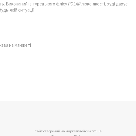
ть. Виконаний із турецького флісу
POLAR
люкс-якості, худі дарує
удь-якій ситуації.
кава на манжеті
Сайт створений на маркетплейсі
Prom.ua