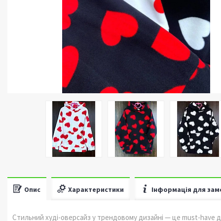
Опис
Характеристики
Інформація для зам
Стильний худі-оверсайз у трендовому дизайні — це must-have д