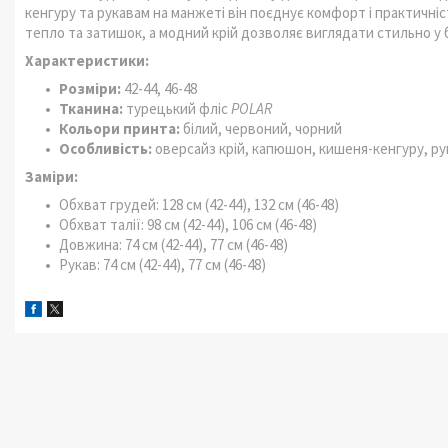
кенгуру та рукавам на манжеті він поєднує комфорт і практичніс
тепло та затишок, а модний крій дозволяє виглядати стильно у б
Характеристики:
Розміри:
42-44, 46-48
Тканина:
турецький фліс
POLAR
Кольори принта:
білий, червоний, чорний
Особливість:
оверсайз крій, капюшон, кишеня-кенгуру, ру
Заміри:
Обхват грудей: 128 см (42-44), 132 см (46-48)
Обхват талії: 98 см (42-44), 106 см (46-48)
Довжина: 74 см (42-44), 77 см (46-48)
Рукав: 74 см (42-44), 77 см (46-48)