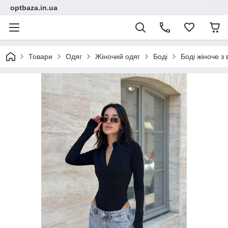
optbaza.in.ua
Товари
Одяг
Жіночий одяг
Боді
Боді жіноче з