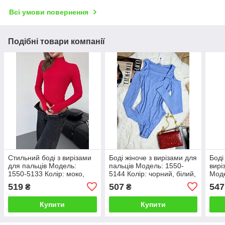
Всі умови повернення
Подібні товари компанії
Стильний боді з вирізами
Боді жіноче з вирізами для
Боді
для пальців Модель:
пальців Модель: 1550-
вирі
1550-5133 Колір: моко,
5144 Колір: чорний, білий,
Моде
білий, чорний, сірий,
блакитний, моко,
чорн
519
507
547
₴
₴
джинс, червоний, беж,
червоний, джинс, сірий
графіт
Купити
Купити